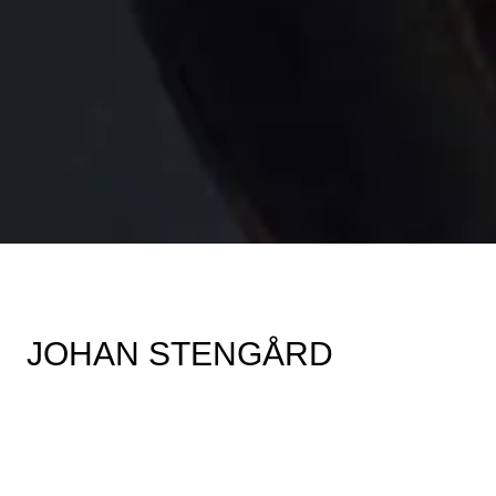
JOHAN STENGÅRD
Johan Stengård är en av Sveriges mest uppskattade och
efterfrågade instrumental solister, med ett hundratal konserter
per år och allt fler internationella framträdanden i Europa och
USA.
Ett tjugotal solo CD album, medverkat i flertalet TV-shows,